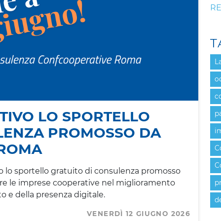
RE
T
L
o
c
TTIVO LO SPORTELLO
p
ULENZA PROMOSSO DA
i
 ROMA
C
C
ivo lo sportello gratuito di consulenza promosso
e le imprese cooperative nel miglioramento
p
 e della presenza digitale.
d
VENERDÌ 12 GIUGNO 2026