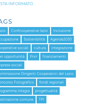
STA INFORMATO
AGS
azio
Confcooperative lazio
Inclusione
ccupazione
Sostenibilità
Agenda2030
ooperative sociali
cultura
integrazione
ari opportunità
Pnrr
finanziamenti
mprese sociali
ommissione Dirigenti Cooperatrici del Lazio
oncorso Fotografico
fondi regionali
rogramma integra
progettualità
estinazione comune
TPI