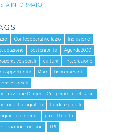
STA INFORMATO
AGS
azio
Confcooperative lazio
Inclusione
ccupazione
Sostenibilità
Agenda2030
ooperative sociali
cultura
integrazione
ari opportunità
Pnrr
finanziamenti
mprese sociali
ommissione Dirigenti Cooperatrici del Lazio
oncorso Fotografico
fondi regionali
rogramma integra
progettualità
estinazione comune
TPI