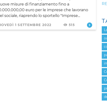
RE
uove misure di finanziamento fino a
0.000.000,00 euro per le imprese che lavorano
el sociale, riaprendo lo sportello "Imprese...
T
IOVEDÌ 1 SETTEMBRE 2022
515
L
o
c
p
i
C
C
p
d