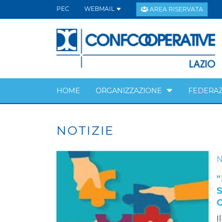
PEC
WEBMAIL
AREA RISERVATA
HOME
ORGANIZZAZIONE
FEDERAZ
NOTIZIE
N
I