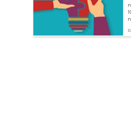
n
1
n
G