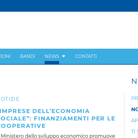
IONI
BANDI
NEWS
CONTATTI
N
PR
OTIZIE
NO
"IMPRESE DELL’ECONOMIA
SOCIALE”: FINANZIAMENTI PER LE
AP
COOPERATIVE
TI
l Ministero dello sviluppo economico promuove