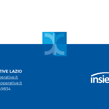
IVE LAZIO
erative.it
operative.it
949834