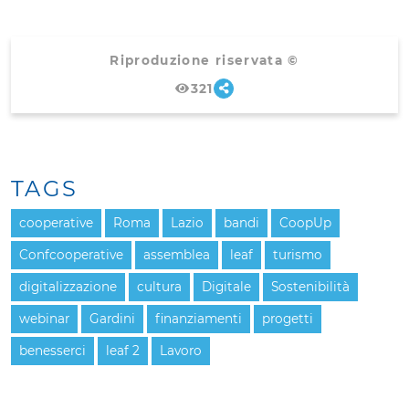
Riproduzione riservata ©
321
TAGS
cooperative
Roma
Lazio
bandi
CoopUp
Confcooperative
assemblea
leaf
turismo
digitalizzazione
cultura
Digitale
Sostenibilità
webinar
Gardini
finanziamenti
progetti
benesserci
leaf 2
Lavoro