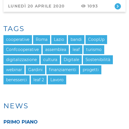
LUNEDÌ 20 APRILE 2020
1093
TAGS
cooperative
Roma
Lazio
bandi
CoopUp
Confcooperative
assemblea
leaf
turismo
digitalizzazione
cultura
Digitale
Sostenibilità
webinar
Gardini
finanziamenti
progetti
benesserci
leaf 2
Lavoro
NEWS
PRIMO PIANO