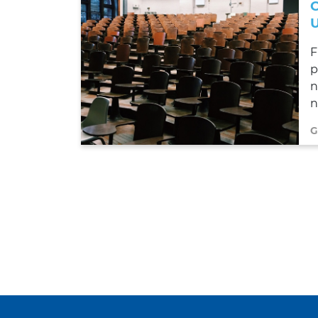
F
p
n
n
G