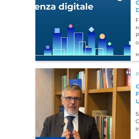
F
n
P
c
M
S
C
i