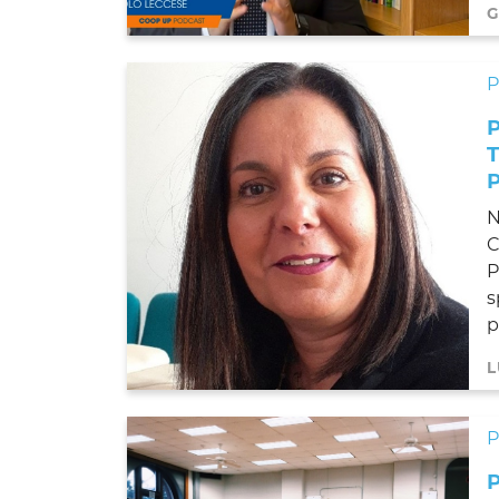
G
N
C
P
s
pe
L