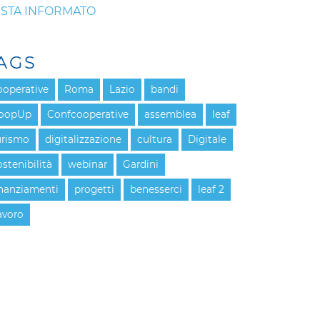
STA INFORMATO
AGS
ooperative
Roma
Lazio
bandi
oopUp
Confcooperative
assemblea
leaf
urismo
digitalizzazione
cultura
Digitale
ostenibilità
webinar
Gardini
inanziamenti
progetti
benesserci
leaf 2
avoro