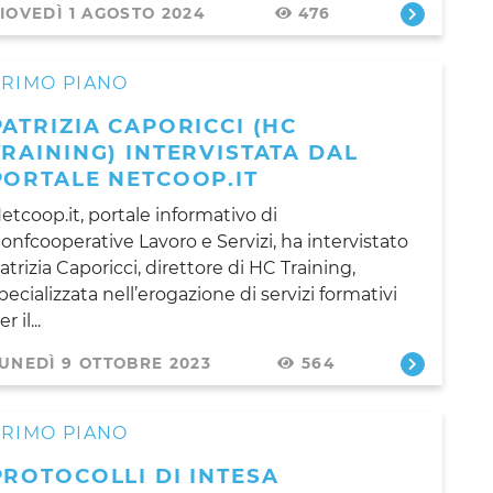
IOVEDÌ 1 AGOSTO 2024
476
PRIMO PIANO
PATRIZIA CAPORICCI (HC
TRAINING) INTERVISTATA DAL
PORTALE NETCOOP.IT
etcoop.it, portale informativo di
onfcooperative Lavoro e Servizi, ha intervistato
atrizia Caporicci, direttore di HC Training,
pecializzata nell’erogazione di servizi formativi
r il...
UNEDÌ 9 OTTOBRE 2023
564
PRIMO PIANO
PROTOCOLLI DI INTESA