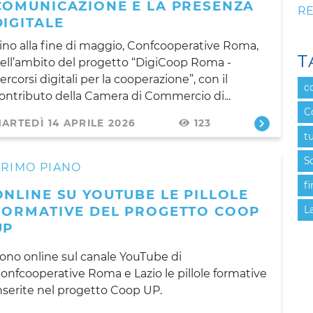
COMUNICAZIONE E LA PRESENZA
RE
DIGITALE
ino alla fine di maggio, Confcooperative Roma,
T
ell’ambito del progetto “DigiCoop Roma -
ercorsi digitali per la cooperazione”, con il
c
ontributo della Camera di Commercio di...
C
ARTEDÌ 14 APRILE 2026
123
t
S
PRIMO PIANO
f
ONLINE SU YOUTUBE LE PILLOLE
FORMATIVE DEL PROGETTO COOP
L
UP
ono online sul canale YouTube di
onfcooperative Roma e Lazio le pillole formative
nserite nel progetto Coop UP.