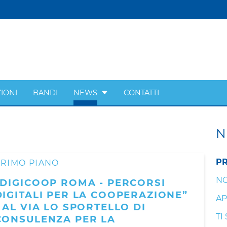
IONI
BANDI
NEWS
CONTATTI
N
PR
PRIMO PIANO
NO
“DIGICOOP ROMA - PERCORSI
DIGITALI PER LA COOPERAZIONE”
AP
- AL VIA LO SPORTELLO DI
TI
CONSULENZA PER LA