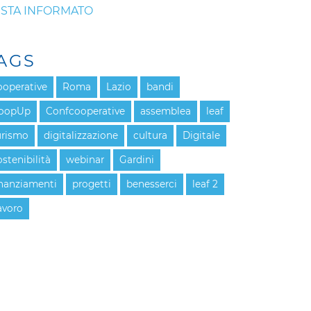
STA INFORMATO
AGS
ooperative
Roma
Lazio
bandi
oopUp
Confcooperative
assemblea
leaf
urismo
digitalizzazione
cultura
Digitale
ostenibilità
webinar
Gardini
inanziamenti
progetti
benesserci
leaf 2
avoro