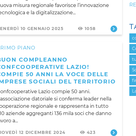
RE
uova misura regionale favorisce l’innovazione
ecnologica e la digitalizzazione...
T
ENERDÌ 10 GENNAIO 2025
1058
c
PRIMO PIANO
C
BUON COMPLEANNO
t
CONFCOOPERATIVE LAZIO!
S
COMPIE 50 ANNI LA VOCE DELLE
IMPRESE SOCIALI DEL TERRITORIO
f
onfcooperative Lazio compie 50 anni.
L
’associazione datoriale si conferma leader nella
ooperazione regionale e rappresenta in tutto
10 aziende aggreganti 136 mila soci che danno
avoro a...
IOVEDÌ 12 DICEMBRE 2024
423