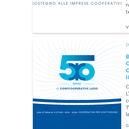
n
t
V
C
L
c
7
l
G