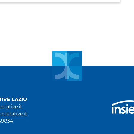
IVE LAZIO
erative.it
operative.it
949834